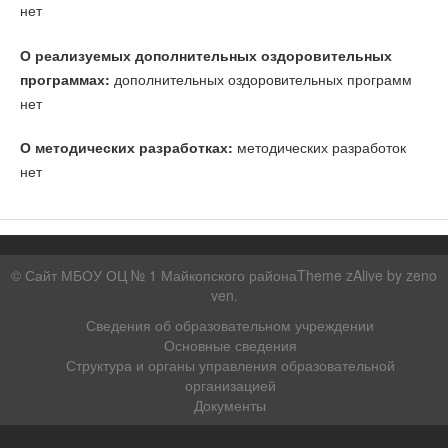
нет
О реализуемых дополнительных оздоровительных
программах:
дополнительных оздоровительных программ
нет
О методических разработках:
методических разработок
нет
© Сайт МБОУ ОЦ № 1 Майкопского районаTheme zAlive by
zeno
ven
.
Сведения об образовательном учреждении
Основные сведения
Структура и органы управления образовательной
организацией
Документы