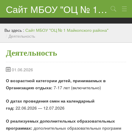
Сайт МБОУ "ОЦ № 1 Майкопского района"
Поиск
Сведения об образовательном учреждении
Вы здесь :
Сайт МБОУ "ОЦ № 1 Майкопского района"
ЕГЭ-11 и ГИА
/
Деятельность
Карта сайта
Деятельность
О нас
01.06.2026
Ученикам
О возрастной категории детей, принимаемых в
Центр «Точка роста»
Организацию отдыха:
7-17 лет (включительно)
Родителям
О датах проведения смен на календарный
год:
22.06.2026 — 12.07.2026
О реализуемых дополнительных образовательных
программах:
дополнительных образовательных программ