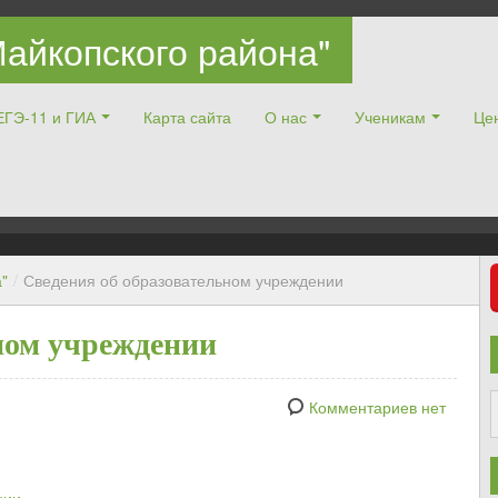
айкопского района"
ЕГЭ-11 и ГИА
Карта сайта
О нас
Ученикам
Цен
"
/
Сведения об образовательном учреждении
ном учреждении
Комментариев нет
ции