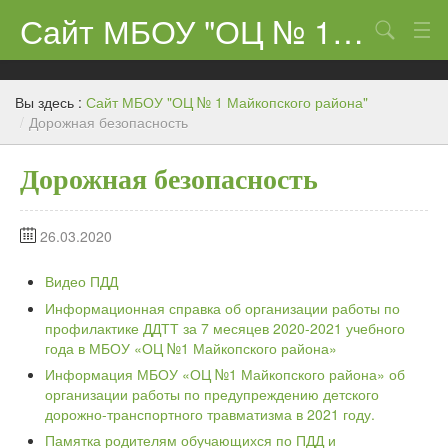
Сайт МБОУ "ОЦ № 1 Майкопского района"
Поиск
Сведения об образовательном учреждении
Вы здесь :
Сайт МБОУ "ОЦ № 1 Майкопского района"
ЕГЭ-11 и ГИА
/
Дорожная безопасность
Карта сайта
Дорожная безопасность
О нас
26.03.2020
Ученикам
Видео ПДД
Центр «Точка роста»
Информационная справка об организации работы по
Родителям
профилактике ДДТТ за 7 месяцев 2020-2021 учебного
года в МБОУ «ОЦ №1 Майкопского района»
Информация МБОУ «ОЦ №1 Майкопского района» об
организации работы по предупреждению детского
дорожно-транспортного травматизма в 2021 году.
Памятка родителям обучающихся по ПДД и