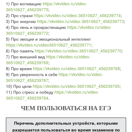
1) Про мотивацию
https://vkvideo.ru/video-
36510627_456239775
;
2) Про страхи
https://vkvideo.ru/video-36510627_456239774
;
3) Про энергию
https://vkvideo.ru/video-36510627_456239773
;
4) Про лень и прокрастинацию
https://vkvideo.ru/video-
36510627_456239772
;
5) Про эмоции и эмоциональный интеллект
https://vkvideo.ru/video36510627_456239771
;
6) Про память
https://vkvideo.ru/video-36510627_456239770
;
7) Про внешний вид
https://vkvideo.ru/video-
36510627_456239769
;
8) Про время
https://vkvideo.ru/video-36510627_456239768
;
9) Про уверенность в себе
https://vkvideo.ru/video-
36510627_456239767
;
10) Про цели
https://vkvideo.ru/video-36510627_456239765
;
11) Про стресс и победу
https://vkvideo.ru/video-
36510627_456239764
.
ЧЕМ ПОЛЬЗОВАТЬСЯ НА ЕГЭ
Перечень дополнительных устройств, которыми
разрешается пользоваться во время экзаменов по