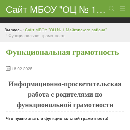
Сайт МБОУ "ОЦ № 1 Майкопского района"
Поиск
Сведения об образовательном учреждении
Вы здесь :
Сайт МБОУ "ОЦ № 1 Майкопского района"
ЕГЭ-11 и ГИА
/
Функциональная грамотность
Карта сайта
Функциональная грамотность
О нас
18.02.2025
Ученикам
Центр «Точка роста»
Информационно-просветительская
работа с родителями по
Родителям
функциональной грамотности
Что нужно знать о функциональной грамотности!