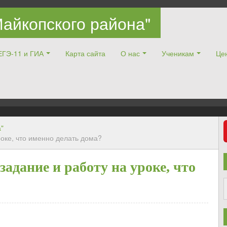
айкопского района"
ЕГЭ-11 и ГИА
Карта сайта
О нас
Ученикам
Цен
"
оке, что именно делать дома?
адание и работу на уроке, что