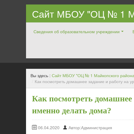
Сайт МБОУ "ОЦ № 1 М
Сведения об образовательном учреждении
Официальный ОЦ № 1 Майкопского района
Вы здесь :
Сайт МБОУ "ОЦ № 1 Майкопского района
/
Как посмотреть домашнее задание и работу на ур
Как посмотреть домашнее з
именно делать дома?
06.04.2020
Автор:Администрация