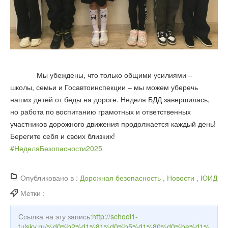
Мы убеждены, что только общими усилиями –
школы, семьи и Госавтоинспекции – мы можем уберечь
наших детей от беды на дороге. Неделя БДД завершилась,
но работа по воспитанию грамотных и ответственных
участников дорожного движения продолжается каждый день!
Берегите себя и своих близких!
#НеделяБезопасности2025
Опубликовано в :
Дорожная безопасность
,
Новости
,
ЮИД
Метки :
Ссылка на эту запись:
http://school1-
tulsky.ru/%d0%b2%d1%81%d0%b5%d1%80%d0%be%d1%