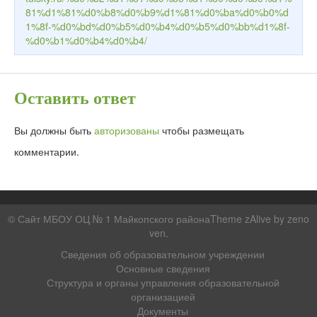
81%d1%81%d0%b8%d0%b9%d1%81%d0%ba%d0%b0%d
1%8f-%d0%bd%d0%b5%d0%b4%d0%b5%d0%bb%d1%8f-
%d0%b1%d0%b4%d0%b4/
Оставить ответ
Вы должны быть
авторизованы
чтобы размещать
комментарии.
© Сайт МБОУ ОЦ № 1 Майкопского районаTheme zAlive by
zeno
ven
.
Сведения об образовательном учреждении
Основные сведения
Структура и органы управления образовательной
организацией
Документы