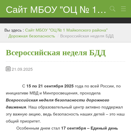
Сайт МБОУ "ОЦ № 1 Майкопского района"
Поиск
Сведения об образовательном учреждении
Вы здесь :
Сайт МБОУ "ОЦ № 1 Майкопского района"
ЕГЭ-11 и ГИА
/
Дорожная безопасность
/
Всероссийская неделя БДД
Карта сайта
Всероссийская неделя БДД
О нас
21.09.2025
Ученикам
Центр «Точка роста»
С
15 по 21 сентября 2025
года по всей России, по
инициативе МВД и Минпросвещения, проходила
Родителям
Всероссийская неделя безопасности дорожного
движения
. Наш образовательный центр активно поддержал
эту важную акцию, ведь безопасность наших детей – это наш
общий приоритет.
Особенным днем стал
17 сентября – Единый день