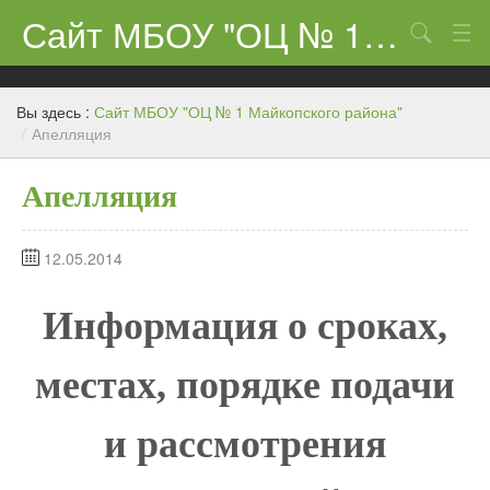
Сайт МБОУ "ОЦ № 1 Майкопского района"
Поиск
Сведения об образовательном учреждении
Вы здесь :
Сайт МБОУ "ОЦ № 1 Майкопского района"
ЕГЭ-11 и ГИА
/
Апелляция
Карта сайта
Апелляция
О нас
12.05.2014
Ученикам
Центр «Точка роста»
Информация о сроках,
Родителям
местах, порядке подачи
и рассмотрения