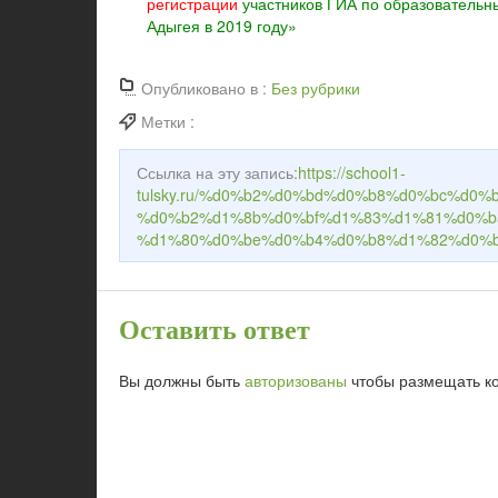
регистрации
участников ГИА по образовательн
Адыгея в 2019 году»
Опубликовано в :
Без рубрики
Метки :
Ссылка на эту запись:
https://school1-
tulsky.ru/%d0%b2%d0%bd%d0%b8%d0%bc%d0
%d0%b2%d1%8b%d0%bf%d1%83%d1%81%d0%b
%d1%80%d0%be%d0%b4%d0%b8%d1%82%d0%b
Оставить ответ
Вы должны быть
авторизованы
чтобы размещать к