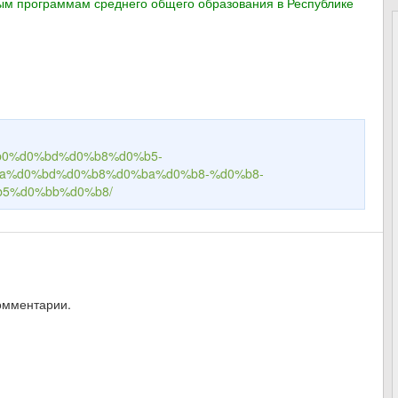
ым программам среднего общего образования в Республике
%b0%d0%bd%d0%b8%d0%b5-
a%d0%bd%d0%b8%d0%ba%d0%b8-%d0%b8-
5%d0%bb%d0%b8/
омментарии.