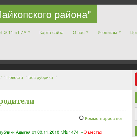
айкопского района"
ЕГЭ-11 и ГИА
Карта сайта
О нас
Ученикам
Цен
"
/
Новости
/
Без рубрики
/
родители
Комментариев нет
публики Адыгея от 08.11.2018 г.№ 1474 «
О местах