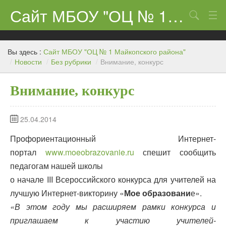
Сайт МБОУ "ОЦ № 1 Майкопского района"
Поиск
Сведения об образовательном учреждении
Вы здесь :
Сайт МБОУ "ОЦ № 1 Майкопского района"
ЕГЭ-11 и ГИА
/
Новости
/
Без рубрики
/
Внимание, конкурс
Карта сайта
Внимание, конкурс
О нас
25.04.2014
Ученикам
Профориентационный Интернет-
Центр «Точка роста»
портал
www.moeobrazovanie.ru
спешит сообщить
Родителям
педагогам нашей школы
о начале III Всероссийского конкурса для учителей на
лучшую Интернет-викторину «
Мое образовани
е».
«В этом году мы расширяем рамки конкурса и
приглашаем к участию учителей-