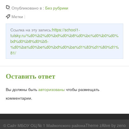
Опубликовано в :
Без рубрики
Метки :
Ссылка на эту запись:
https://school1-
tulsky.ru/%d0%b2%d0%bd%d0%b8%d0%bc%d0%b0%d0%
bd%d0%b8%d0%b5-
%d0%ba%d0%be%d0%bd%d0%ba%d1%83%d1%80%d1%
81/
Оставить ответ
Вы должны быть
авторизованы
чтобы размещать
комментарии.
© Сайт МБОУ ОЦ № 1 Майкопского районаTheme zAlive by
zeno