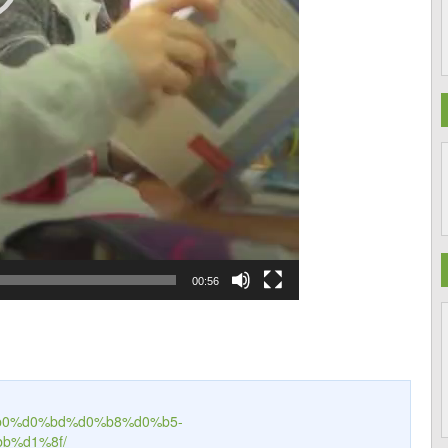
00:56
%b0%d0%bd%d0%b8%d0%b5-
b%d1%8f/