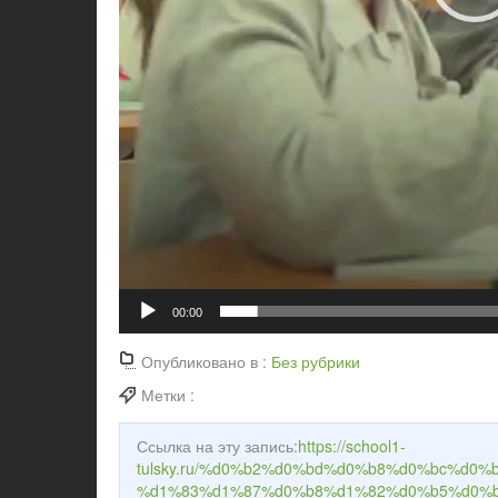
00:00
Опубликовано в :
Без рубрики
Метки :
Ссылка на эту запись:
https://school1-
tulsky.ru/%d0%b2%d0%bd%d0%b8%d0%bc%d0
%d1%83%d1%87%d0%b8%d1%82%d0%b5%d0%b