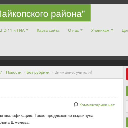
айкопского района"
ЕГЭ-11 и ГИА
Карта сайта
О нас
Ученикам
Цен
"
/
Новости
/
Без рубрики
/
Внимание, учителя!
Комментариев нет
ную квалификацию. Такое предложение выдвинула
 Елена Шмелева.