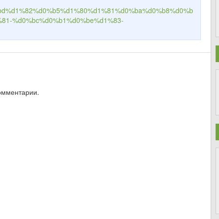
0%bd%d1%82%d0%b5%d1%80%d1%81%d0%ba%d0%b8%d0%b
%81-%d0%bc%d0%b1%d0%be%d1%83-
омментарии.