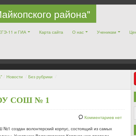
айкопского района"
ЕГЭ-11 и ГИА
Карта сайта
О нас
Ученикам
Цен
"
/
Новости
/
Без рубрики
/
БОУ СОШ № 1
Комментариев нет
 №1 создан волонтерский корпус, состоящий из самых
одины. Участники Волонтерского Корпуса уже провели