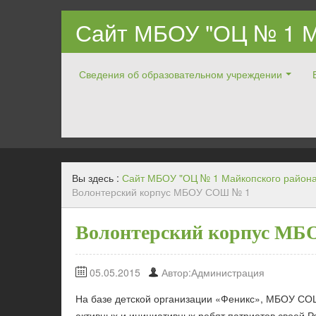
Сайт МБОУ "ОЦ № 1 М
Сведения об образовательном учреждении
Официальный ОЦ № 1 Майкопского района
Вы здесь :
Сайт МБОУ "ОЦ № 1 Майкопского района
Волонтерский корпус МБОУ СОШ № 1
Волонтерский корпус М
05.05.2015
Автор:Администрация
На базе детской организации «Феникс», МБОУ СОШ
активных и инициативных ребят,патриотов своей Р