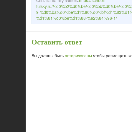
Ссылка на эту запись:
https://school1-
tulsky.ru/%d0%b2%d0%be%d0%bb%d0%be%d
9-%d0%ba%d0%be%d1%80%d0%bf%d1%83%d1
%d1%81%d0%be%d1%88-%e2%84%96-1/
Оставить ответ
Вы должны быть
авторизованы
чтобы размещать к