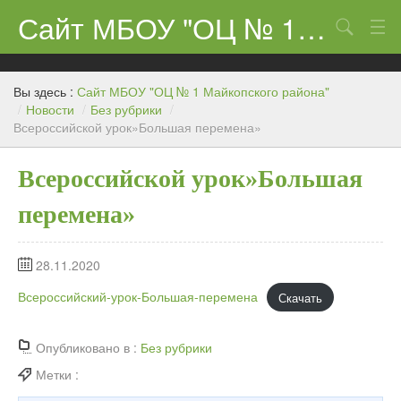
Сайт МБОУ "ОЦ № 1 Майкопского района"
Поиск
Сведения об образовательном учреждении
Вы здесь :
Сайт МБОУ "ОЦ № 1 Майкопского района"
ЕГЭ-11 и ГИА
/
Новости
/
Без рубрики
/
Всероссийской урок»Большая перемена»
Карта сайта
Всероссийской урок»Большая
О нас
перемена»
Ученикам
Центр «Точка роста»
28.11.2020
Родителям
Всероссийский-урок-Большая-перемена
Скачать
Опубликовано в :
Без рубрики
Метки :