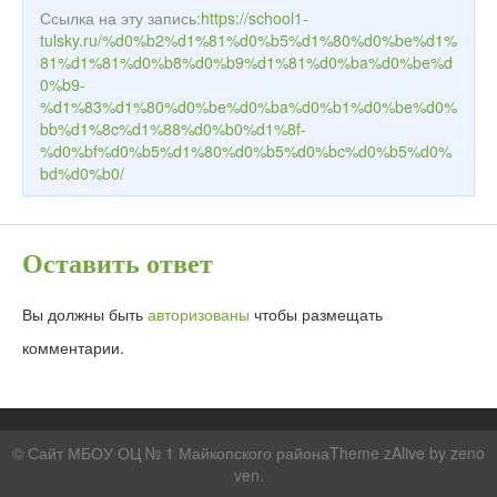
Ссылка на эту запись:
https://school1-
tulsky.ru/%d0%b2%d1%81%d0%b5%d1%80%d0%be%d1%
81%d1%81%d0%b8%d0%b9%d1%81%d0%ba%d0%be%d
0%b9-
%d1%83%d1%80%d0%be%d0%ba%d0%b1%d0%be%d0%
bb%d1%8c%d1%88%d0%b0%d1%8f-
%d0%bf%d0%b5%d1%80%d0%b5%d0%bc%d0%b5%d0%
bd%d0%b0/
Оставить ответ
Вы должны быть
авторизованы
чтобы размещать
комментарии.
© Сайт МБОУ ОЦ № 1 Майкопского районаTheme zAlive by
zeno
ven
.