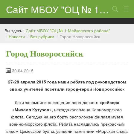
Сайт МБОУ "ОЦ № 1 Майкопского района"
Поиск
Сведения об образовательном учреждении
Вы здесь :
Сайт МБОУ "ОЦ № 1 Майкопского района"
ЕГЭ-11 и ГИА
/
Новости
/
Без рубрики
/
Город Новороссийск
Карта сайта
Город Новороссийск
О нас
30.04.2015
Ученикам
27-28 апреля 2015 года наши ребята под руководством
Центр «Точка роста»
своих учителей посетили город-герой Новороссийск
Родителям
Дети запомнили посещение легендарного
крейсера
«Михаил Кутузов»,
некогда флагмана Черноморского
флота. Сегодня на его борту расположен филиал музея
военно-морского флота. Ребята насладились прекрасным
видом Цемесской бухты, увидели памятники «Морская слава