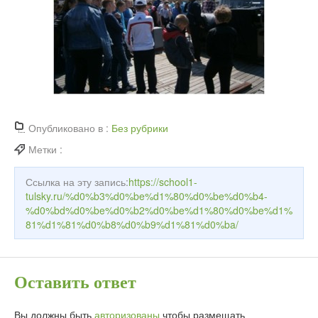
Опубликовано в :
Без рубрики
Метки :
Ссылка на эту запись:
https://school1-
tulsky.ru/%d0%b3%d0%be%d1%80%d0%be%d0%b4-
%d0%bd%d0%be%d0%b2%d0%be%d1%80%d0%be%d1%
81%d1%81%d0%b8%d0%b9%d1%81%d0%ba/
Оставить ответ
Вы должны быть
авторизованы
чтобы размещать