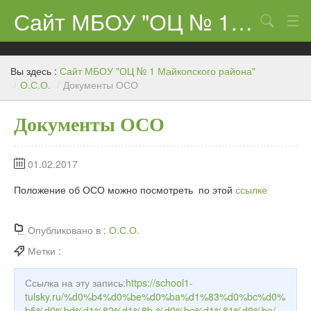
Сайт МБОУ "ОЦ № 1 Майкопского района"
Поиск
Сведения об образовательном учреждении
Вы здесь :
Сайт МБОУ "ОЦ № 1 Майкопского района"
ЕГЭ-11 и ГИА
/
О.С.О.
/
Документы ОСО
Карта сайта
Документы ОСО
О нас
01.02.2017
Ученикам
Положение об ОСО можно посмотреть по этой
ссылке
Центр «Точка роста»
Родителям
Опубликовано в :
О.С.О.
Метки :
Ссылка на эту запись:
https://school1-
tulsky.ru/%d0%b4%d0%be%d0%ba%d1%83%d0%bc%d0%
b5%d0%bd%d1%82%d1%8b-%d0%be%d1%81%d0%be/