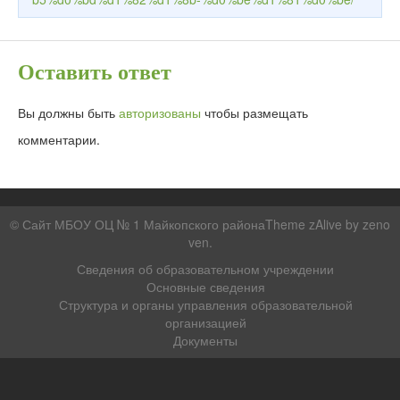
Оставить ответ
Вы должны быть
авторизованы
чтобы размещать
комментарии.
© Сайт МБОУ ОЦ № 1 Майкопского районаTheme zAlive by
zeno
ven
.
Сведения об образовательном учреждении
Основные сведения
Структура и органы управления образовательной
организацией
Документы