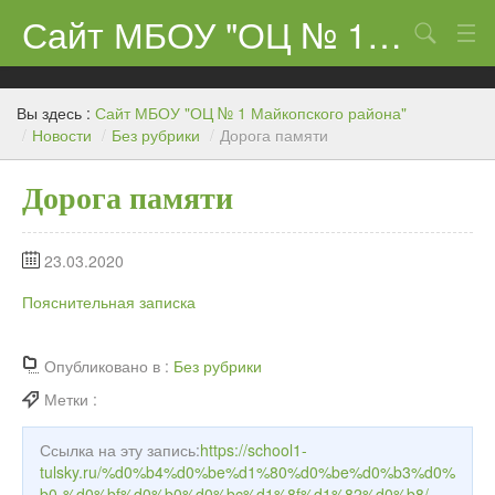
Сайт МБОУ "ОЦ № 1 Майкопского района"
Поиск
Сведения об образовательном учреждении
Вы здесь :
Сайт МБОУ "ОЦ № 1 Майкопского района"
ЕГЭ-11 и ГИА
/
Новости
/
Без рубрики
/
Дорога памяти
Карта сайта
Дорога памяти
О нас
23.03.2020
Ученикам
Пояснительная записка
Центр «Точка роста»
Родителям
Опубликовано в :
Без рубрики
Метки :
Ссылка на эту запись:
https://school1-
tulsky.ru/%d0%b4%d0%be%d1%80%d0%be%d0%b3%d0%
b0-%d0%bf%d0%b0%d0%bc%d1%8f%d1%82%d0%b8/