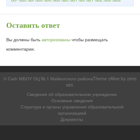
Оставить ответ
Вы должны быть
авторизованы
чтобы размещать
комментарии.
© Сайт МБОУ ОЦ № 1 Майкопского районаTheme zAlive by
zeno
ven
.
Сведения об образовательном учреждении
Основные сведения
Структура и органы управления образовательной
организацией
Документы