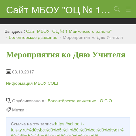
Сайт МБОУ "ОЦ № 1 Майкопского района"
Поиск
Сведения об образовательном учреждении
Вы здесь :
Сайт МБОУ "ОЦ № 1 Майкопского района"
ЕГЭ-11 и ГИА
/
Волонтёрское движение
/
Мероприятия ко Дню Учителя
Карта сайта
Мероприятия ко Дню Учителя
О нас
03.10.2017
Ученикам
Информация МБОУ СОШ
Центр «Точка роста»
Родителям
Опубликовано в :
Волонтёрское движение
,
О.С.О.
Метки :
Ссылка на эту запись:
https://school1-
tulsky.ru/%d0%bc%d0%b5%d1%80%d0%be%d0%bf%d1%
80%d0%b8%d1%8f%d1%82%d0%b8%d1%8f-