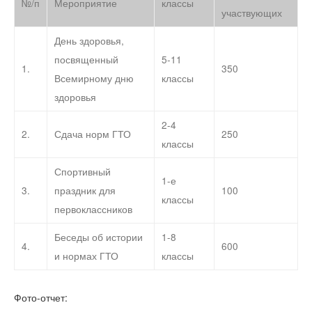
№/п
Мероприятие
классы
участвующих
День здоровья,
посвященный
5-11
1.
350
Всемирному дню
классы
здоровья
2-4
2.
Сдача норм ГТО
250
классы
Спортивный
1-е
3.
праздник для
100
классы
первоклассников
Беседы об истории
1-8
4.
600
и нормах ГТО
классы
Фото-отчет: