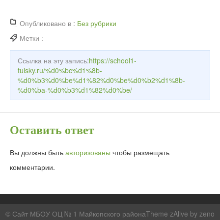
Опубликовано в :
Без рубрики
Метки :
Ссылка на эту запись:
https://school1-
tulsky.ru/%d0%bc%d1%8b-
%d0%b3%d0%be%d1%82%d0%be%d0%b2%d1%8b-
%d0%ba-%d0%b3%d1%82%d0%be/
Оставить ответ
Вы должны быть
авторизованы
чтобы размещать
комментарии.
© Сайт МБОУ ОЦ № 1 Майкопского районаTheme zAlive by
zeno