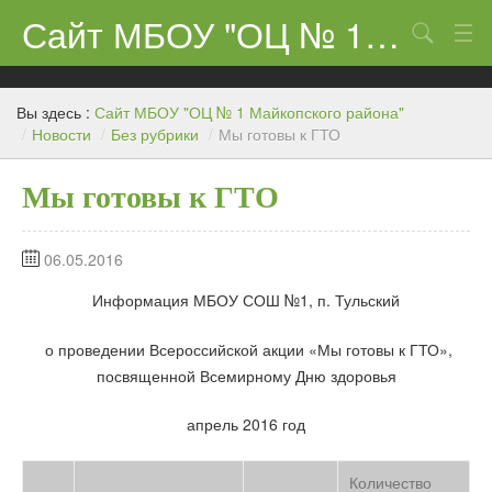
Сайт МБОУ "ОЦ № 1 Майкопского района"
Поиск
Сведения об образовательном учреждении
Вы здесь :
Сайт МБОУ "ОЦ № 1 Майкопского района"
ЕГЭ-11 и ГИА
/
Новости
/
Без рубрики
/
Мы готовы к ГТО
Карта сайта
Мы готовы к ГТО
О нас
06.05.2016
Ученикам
Информация МБОУ СОШ №1, п. Тульский
Центр «Точка роста»
о проведении Всероссийской акции «Мы готовы к ГТО»,
Родителям
посвященной Всемирному Дню здоровья
апрель 2016 год
Количество