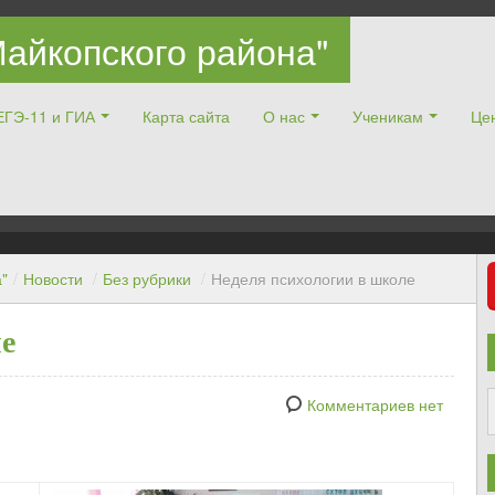
айкопского района"
ЕГЭ-11 и ГИА
Карта сайта
О нас
Ученикам
Цен
"
/
Новости
/
Без рубрики
/
Неделя психологии в школе
е
Комментариев нет