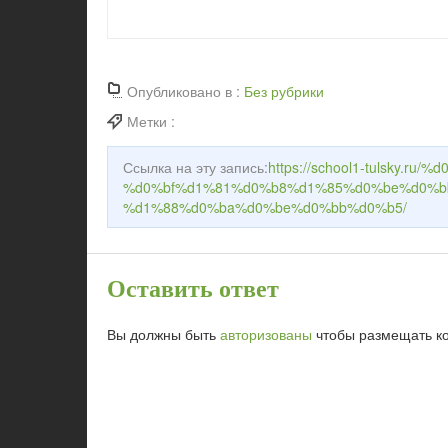
Опубликовано в :
Без рубрики
Метки :
Ссылка на эту запись:
https://school1-tulsky.
%d0%bf%d1%81%d0%b8%d1%85%d0%be%d0%b
%d1%88%d0%ba%d0%be%d0%bb%d0%b5/
Оставить ответ
Вы должны быть
авторизованы
чтобы размещать к