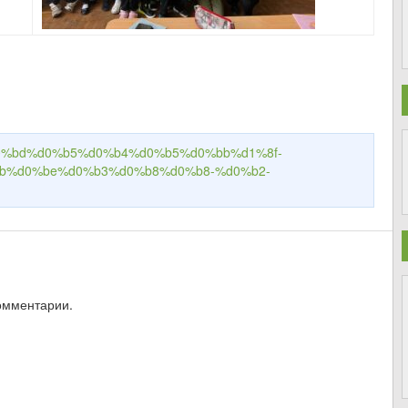
ru/%d0%bd%d0%b5%d0%b4%d0%b5%d0%bb%d1%8f-
b%d0%be%d0%b3%d0%b8%d0%b8-%d0%b2-
омментарии.