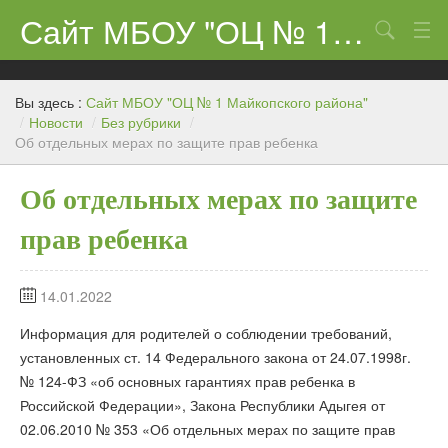
Сайт МБОУ "ОЦ № 1 Майкопского района"
Поиск
Сведения об образовательном учреждении
Вы здесь :
Сайт МБОУ "ОЦ № 1 Майкопского района"
ЕГЭ-11 и ГИА
/
Новости
/
Без рубрики
/
Об отдельных мерах по защите прав ребенка
Карта сайта
Об отдельных мерах по защите
О нас
прав ребенка
Ученикам
Центр «Точка роста»
14.01.2022
Родителям
Информация для родителей о соблюдении требований,
установленных ст. 14 Федерального закона от 24.07.1998г.
№ 124-ФЗ «об основных гарантиях прав ребенка в
Российской Федерации», Закона Республики Адыгея от
02.06.2010 № 353 «Об отдельных мерах по защите прав