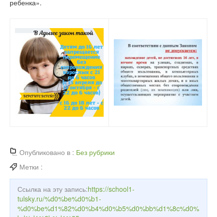
ребенка».
Опубликовано в :
Без рубрики
Метки :
Ссылка на эту запись:
https://school1-
tulsky.ru/%d0%be%d0%b1-
%d0%be%d1%82%d0%b4%d0%b5%d0%bb%d1%8c%d0%