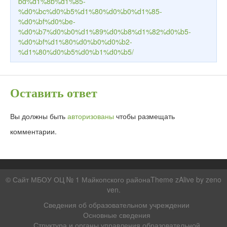
bd%d1%8b%d1%85-
%d0%bc%d0%b5%d1%80%d0%b0%d1%85-
%d0%bf%d0%be-
%d0%b7%d0%b0%d1%89%d0%b8%d1%82%d0%b5-
%d0%bf%d1%80%d0%b0%d0%b2-
%d1%80%d0%b5%d0%b1%d0%b5/
Оставить ответ
Вы должны быть
авторизованы
чтобы размещать
комментарии.
© Сайт МБОУ ОЦ № 1 Майкопского районаTheme zAlive by
zeno
ven
.
Сведения об образовательном учреждении
Основные сведения
Структура и органы управления образовательной