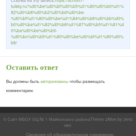
Ссылка на эту запись:
https://school1-
tulsky.ru/%d0%be%d0%bf%d0%b5%d1%80%d0%b0%d1%
82%d0%b8%d0%b2%d0%bd%d0%be-
%d0%bf%d1%80%d0%be%d1%84%d0%b8%d0%bb%d0%
b0%d0%ba%d1%82%d0%b8%d1%87%d0%b5%d1%81%d
0%ba%d0%be%d0%b5-
%d0%bc%d0%b5%d1%80%d0%be%d0%bf%d1%80%d0%
b8/
Оставить ответ
Вы должны быть
авторизованы
чтобы размещать
комментарии.
© Сайт МБОУ ОЦ № 1 Майкопского районаTheme zAlive by
zeno
ven
.
Сведения об образовательном учреждении