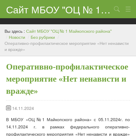
Сайт МБОУ "ОЦ № 1 Майкопского района"
Поиск
Сведения об образовательном учреждении
Вы здесь :
Сайт МБОУ "ОЦ № 1 Майкопского района"
ЕГЭ-11 и ГИА
/
Новости
/
Без рубрики
/
Оперативно-профилактическое мероприятие «Нет ненависти
и вражде»
Карта сайта
О нас
Оперативно-профилактическое
Ученикам
мероприятие «Нет ненависти и
Центр «Точка роста»
вражде»
Родителям
14.11.2024
В МБОУ «ОЦ №1 Майкопского района» с 05.11.2024г. по
14.11.2024 г. в рамках федерального оперативно-
профилактического мероприятия «Нет ненависти и вражде»