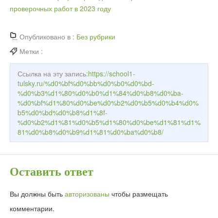
проверочных работ в 2023 году
Опубликовано в :
Без рубрики
Метки :
Ссылка на эту запись:
https://school1-
tulsky.ru/%d0%bf%d0%bb%d0%b0%d0%bd-
%d0%b3%d1%80%d0%b0%d1%84%d0%b8%d0%ba-
%d0%bf%d1%80%d0%be%d0%b2%d0%b5%d0%b4%d0%
b5%d0%bd%d0%b8%d1%8f-
%d0%b2%d1%81%d0%b5%d1%80%d0%be%d1%81%d1%
81%d0%b8%d0%b9%d1%81%d0%ba%d0%b8/
Оставить ответ
Вы должны быть
авторизованы
чтобы размещать
комментарии.