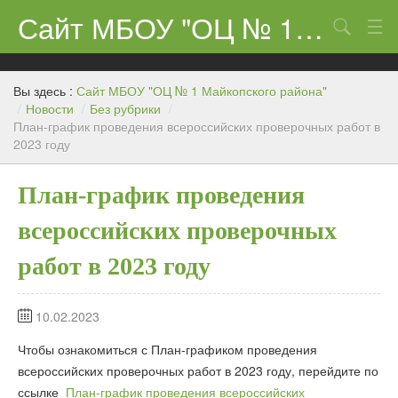
Сайт МБОУ "ОЦ № 1 Майкопского района"
Поиск
Сведения об образовательном учреждении
Вы здесь :
Сайт МБОУ "ОЦ № 1 Майкопского района"
ЕГЭ-11 и ГИА
/
Новости
/
Без рубрики
/
План-график проведения всероссийских проверочных работ в
2023 году
Карта сайта
О нас
План-график проведения
Ученикам
всероссийских проверочных
Центр «Точка роста»
работ в 2023 году
Родителям
10.02.2023
Чтобы ознакомиться с План-графиком проведения
всероссийских проверочных работ в 2023 году, перейдите по
ссылке
План-график проведения всероссийских