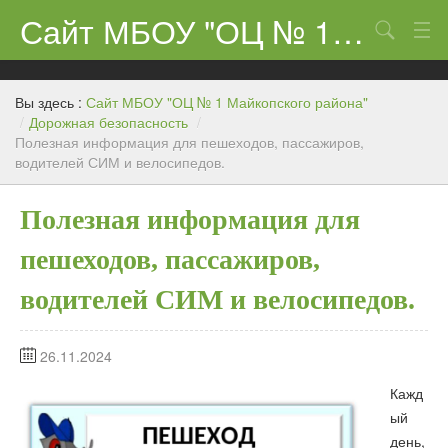
Сайт МБОУ "ОЦ № 1 Майкопского района"
Поиск
Сведения об образовательном учреждении
Вы здесь :
Сайт МБОУ "ОЦ № 1 Майкопского района"
ЕГЭ-11 и ГИА
/
Дорожная безопасность
/
Полезная информация для пешеходов, пассажиров,
водителей СИМ и велосипедов.
Карта сайта
О нас
Полезная информация для
Ученикам
пешеходов, пассажиров,
Центр «Точка роста»
водителей СИМ и велосипедов.
Родителям
26.11.2024
Кажд
ый
день,