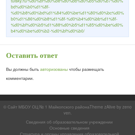
tulsky.ru/%d0%bf%d0%be%d0%bb%d0%b5%d0%b7%d0%
bd%d0%b0%d1%8f-
%d0%b8%d0%bd%d1%84%d0%be%d1%80%d0%bc%d0%
b0%d1%86%d0%b8%d1%8f-%d0%b4%d0%bb%d1%8f-
%d0%bf%d0%b5%d1%88%d0%b5%d1%85%d0%be%d0%
b4%d0%be%d0%b2-%d0%bf%d0%b0/
Оставить ответ
Вы должны быть
авторизованы
чтобы размещать
комментарии.
© Сайт МБОУ ОЦ № 1 Майкопского районаTheme zAlive by
zeno
ven
.
Сведения об образовательном учреждении
Основные сведения
Структура и органы управления образовательной