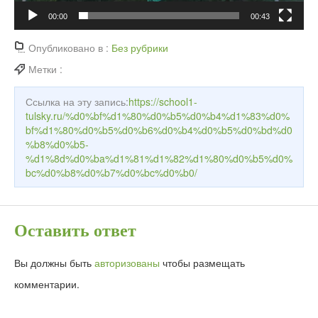
00:00
00:43
Опубликовано в :
Без рубрики
Метки :
Ссылка на эту запись:
https://school1-
tulsky.ru/%d0%bf%d1%80%d0%b5%d0%b4%d1%83%d0%
bf%d1%80%d0%b5%d0%b6%d0%b4%d0%b5%d0%bd%d0
%b8%d0%b5-
%d1%8d%d0%ba%d1%81%d1%82%d1%80%d0%b5%d0%
bc%d0%b8%d0%b7%d0%bc%d0%b0/
Оставить ответ
Вы должны быть
авторизованы
чтобы размещать
комментарии.