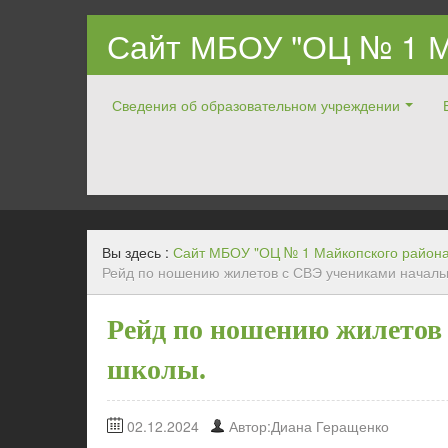
Сайт МБОУ "ОЦ № 1 М
Сведения об образовательном учреждении
Официальный ОЦ № 1 Майкопского района
Вы здесь :
Сайт МБОУ "ОЦ № 1 Майкопского района
Рейд по ношению жилетов с СВЭ учениками началь
Рейд по ношению жилетов
школы.
02.12.2024
Автор:Диана Геращенко