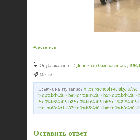
#засветись
Опубликовано в :
Дорожная безопасность
,
ЮИД
Метки :
Ссылка на эту запись:
https://school1-tulsky.
%d0%bd%d0%be%d1%88%d0%b5%d0%bd%d0%b
%d0%b6%d0%b8%d0%bb%d0%b5%d1%82%d0%b
%d1%83%d1%87%d0%b5%d0%bd%d0%b8%d0%b
Оставить ответ