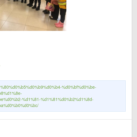
ru/%d1%80%d0%b5%d0%b9%d0%b4-%d0%bf%d0%be-
8%d1%8e-
e%d0%b2-%d1%81-%d1%81%d0%b2%d1%8d-
a%d0%b0%d0%bc/