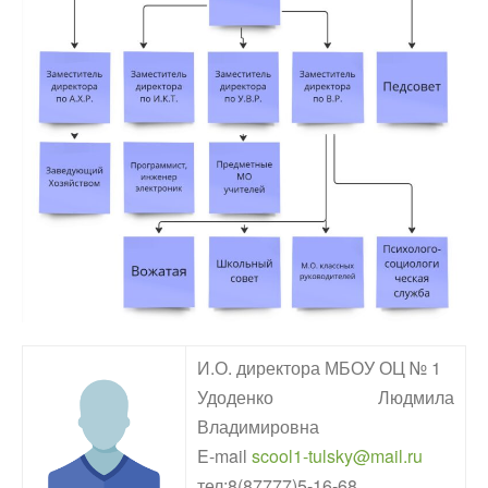
И.О. директора МБОУ ОЦ № 1
Удоденко Людмила
Владимировна
E-mail
scool1-tulsky@mail.ru
тел:8(87777)5-16-68