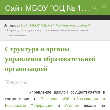
Сайт МБОУ "ОЦ № 1 Майкопского района"
Поиск
Сведения об образовательном учреждении
Вы здесь :
Сайт МБОУ "ОЦ № 1 Майкопского района"
ЕГЭ-11 и ГИА
/
Структура и органы управления образовательной
организацией
Карта сайта
Структура и органы
О нас
управления образовательной
Ученикам
организацией
Центр «Точка роста»
Родителям
28.03.2014
Управление школой осуществляется в
соответствии с
Законом «Об образовании в
Российской Федерации»
и
Уставом
школы на