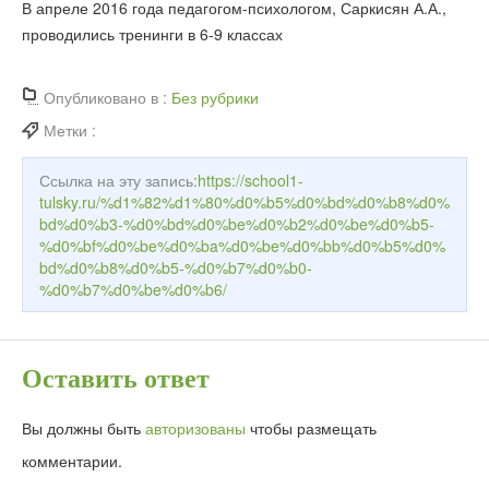
В апреле 2016 года педагогом-психологом, Саркисян А.А.,
проводились тренинги в 6-9 классах
Опубликовано в :
Без рубрики
Метки :
Ссылка на эту запись:
https://school1-
tulsky.ru/%d1%82%d1%80%d0%b5%d0%bd%d0%b8%d0%
bd%d0%b3-%d0%bd%d0%be%d0%b2%d0%be%d0%b5-
%d0%bf%d0%be%d0%ba%d0%be%d0%bb%d0%b5%d0%
bd%d0%b8%d0%b5-%d0%b7%d0%b0-
%d0%b7%d0%be%d0%b6/
Оставить ответ
Вы должны быть
авторизованы
чтобы размещать
комментарии.