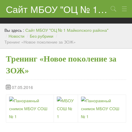
Сайт МБОУ "ОЦ № 1 Майкопского района"
Поиск
Сведения об образовательном учреждении
Вы здесь :
Сайт МБОУ "ОЦ № 1 Майкопского района"
ЕГЭ-11 и ГИА
/
Новости
/
Без рубрики
/
Тренинг «Новое поколение за ЗОЖ»
Карта сайта
Тренинг «Новое поколение за
О нас
ЗОЖ»
Ученикам
Центр «Точка роста»
07.05.2016
Родителям