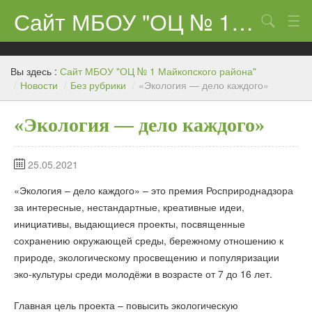
Сайт МБОУ "ОЦ № 1 Майкопского района"
Поиск
Сведения об образовательном учреждении
Вы здесь :
Сайт МБОУ "ОЦ № 1 Майкопского района"
ЕГЭ-11 и ГИА
/
Новости
/
Без рубрики
/
«Экология — дело каждого»
Карта сайта
«Экология — дело каждого»
О нас
25.05.2021
Ученикам
«Экология – дело каждого» – это премия Росприроднадзора
Центр «Точка роста»
за интересные, нестандартные, креативные идеи,
инициативы, выдающиеся проекты, посвященные
Родителям
сохранению окружающей среды, бережному отношению к
природе, экологическому просвещению и популяризации
эко-культуры среди молодёжи в возрасте от 7 до 16 лет.
Главная цель проекта – повысить экологическую