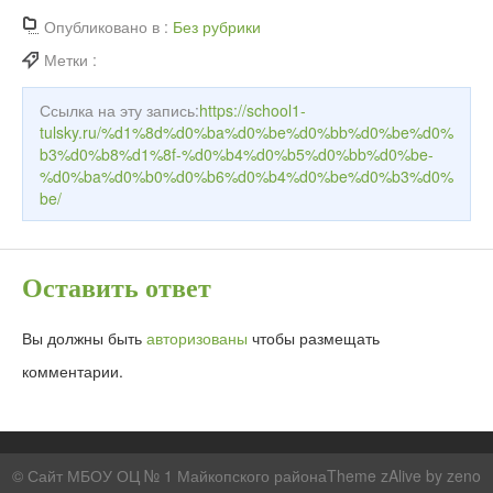
Опубликовано в :
Без рубрики
Метки :
Ссылка на эту запись:
https://school1-
tulsky.ru/%d1%8d%d0%ba%d0%be%d0%bb%d0%be%d0%
b3%d0%b8%d1%8f-%d0%b4%d0%b5%d0%bb%d0%be-
%d0%ba%d0%b0%d0%b6%d0%b4%d0%be%d0%b3%d0%
be/
Оставить ответ
Вы должны быть
авторизованы
чтобы размещать
комментарии.
© Сайт МБОУ ОЦ № 1 Майкопского районаTheme zAlive by
zeno