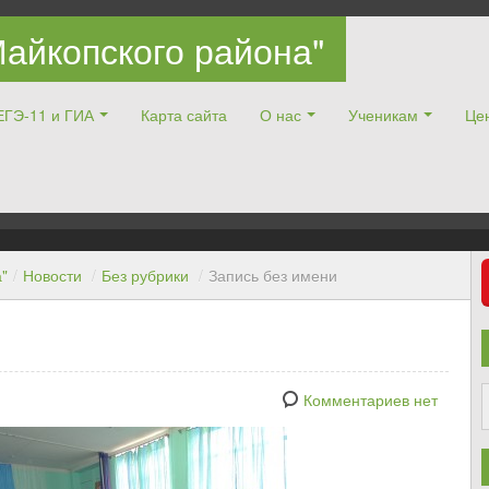
айкопского района"
ЕГЭ-11 и ГИА
Карта сайта
О нас
Ученикам
Цен
"
/
Новости
/
Без рубрики
/
Запись без имени
Комментариев нет